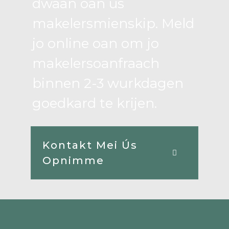
dwaan oan ús
makelersmienskip. Meld
jo online oan om jo
makelersoanfraach
binnen 2-3 wurkdagen
goedkard te krijen.
Kontakt Mei Ús
Opnimme