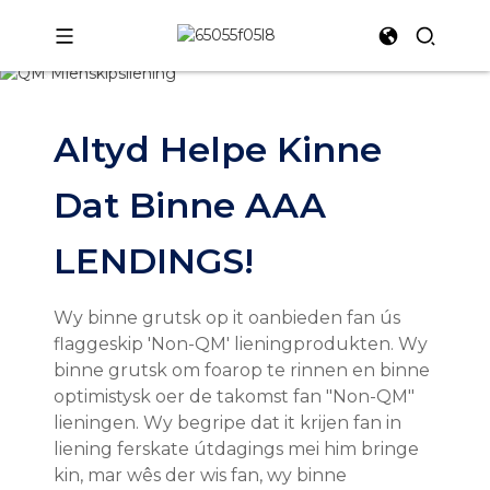
Altyd Helpe Kinne
Dat Binne AAA
LENDINGS!
Wy binne grutsk op it oanbieden fan ús
flaggeskip 'Non-QM' lieningprodukten. Wy
binne grutsk om foarop te rinnen en binne
optimistysk oer de takomst fan "Non-QM"
lieningen. Wy begripe dat it krijen fan in
liening ferskate útdagings mei him bringe
kin, mar wês der wis fan, wy binne