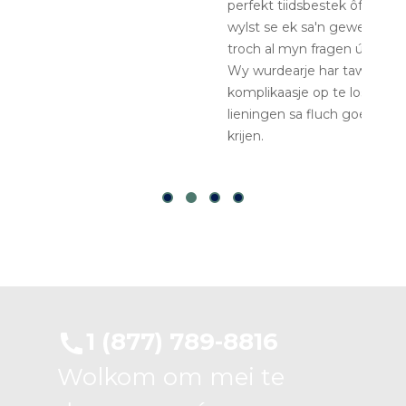
perfekt tiidsbestek ôf te rûnjen,
wylst se ek sa'n geweldich wurk die
troch al myn fragen út te lizzen.
Wy wurdearje har tawijing om ús
komplikaasje op te lossen en
lieningen sa fluch goedkard te
krijen.
1 (877) 789-8816
Wolkom om mei te