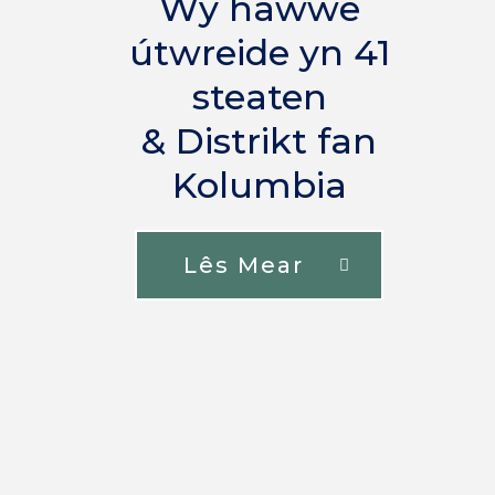
Wy hawwe
útwreide yn 41
steaten
& Distrikt fan
Kolumbia
Lês Mear