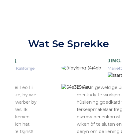
Wat Se Sprekke
JING. R.
Marietta, GA
It wie in geweldige ûnderfining om
mei Judy te wurkjen om myn
hûsliening goedkard te krijen. De
ferkeapmakelaar frege om de
escrow-oerienkomst binnen trije
wiken ôf te sluten en se slagge
deryn om de liening binnen in