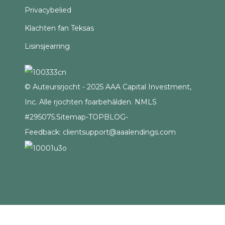
Privacybelied
Klachten fan Teksas
Lisinsjearring
© Auteursrjocht - 2025 AAA Capital Investment,
Inc. Alle rjochten foarbehâlden. NMLS
#295075.
Sitemap
-
TOPBLOG
-
Feedback: clientsupport@aaalendings.com