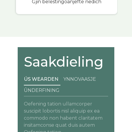
Gjin belestingoanjefte nedich
Saakdieling
ÚS WEARDEN
YNNOVAASJE
ÛNDERFINING
Oefening tation ullamcorper
suscipit lobortis nisl aliquip ex ea
commodo non habent claritatem
insitamconse quat duis autem