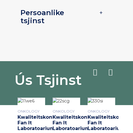
Persoanlike
+
tsjinst
Ús Tsjinst
ONKOLOGY
ONKOLOGY
ONKOLOGY
ONK
Kwaliteitskontrôle
Kwaliteitskontrôle
Kwaliteitskontrôl
Kwa
Fan It
Fan It
Fan It
Fan 
Laboratoarium
Laboratoarium
Laboratoarium
Lab