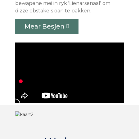
bewapene mei in ryk 'Lienarsenaal' om
dizze obstakels oan te pakken.
Mear Besjen