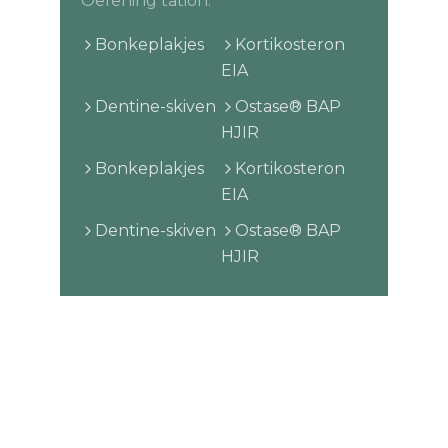
Oefening tation.
Bonkeplakjes
Kortikosteron
EIA
Dentine-skiven
Ostase® BAP
HJIR
Bonkeplakjes
Kortikosteron
EIA
Dentine-skiven
Ostase® BAP
HJIR